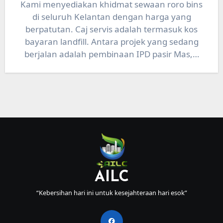
Kami menyediakan khidmat sewaan roro bins
di seluruh Kelantan dengan harga yang
berpatutan. Caj servis adalah termasuk kos
bayaran landfill. Antara projek yang sedang
berjalan adalah pembinaan IPD pasir Mas,…
AILC
“Kebersihan hari ini untuk kesejahteraan hari esok”